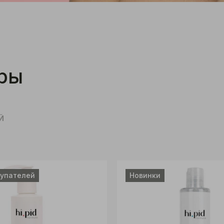
ры
Й
купателей
Новинки