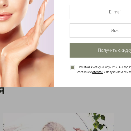
атные пробники
Советы и реком
В каждый заказ
От специалист
Получить скидк
Нажимая кнопку «Получить», вы подв
офертой
согласие с
и получением рекл
я