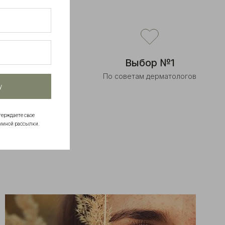
ендации
Выбор №1
ов
По советам дерматологов
у
терждаете свое
амной рассылки.