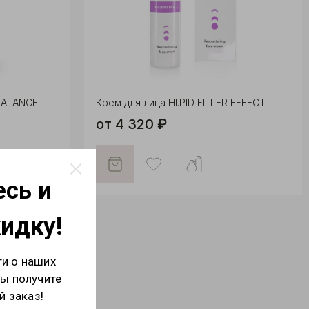
ABALANCE
Крем для лица HI.PID FILLER EFFECT
от 4 320 ₽
сь и
кидку!
ти о наших
вы получите
й заказ!