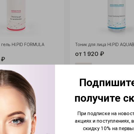
гель HI.PID FORMULA
Тоник для лица HI.PID AQU
от 1 920 ₽
 ₽
Подпишите
получите с
При подписке на новос
акциях и поступлениях, 
скидку 10% на первы