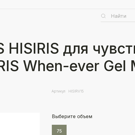
 HISIRIS для чувс
RIS When-ever Gel
Артикул
HISIRV15
Выберите объем
75