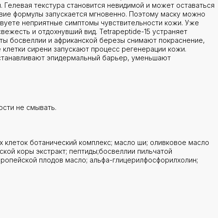
и. Гелевая текстура становится невидимой и может оставаться
твие формулы запускается мгновенно. Поэтому маску можно
ствуете неприятные симптомы чувствительности кожи. Уже
вежесть и отдохнувший вид. Tetrapeptide-15 устраняет
ты босвеллии и африканской березы снимают покраснение,
 клетки сирени запускают процесс регенерации кожи.
сстанавливают эпидермальный барьер, уменьшают
ости не смывать.
х клеток ботанический комплекс; масло ши; оливковое масло
ской коры экстракт; пептиды;босвеллии пильчатой
вропейской плодов масло; альфа-глицерилфосфорилхолин;