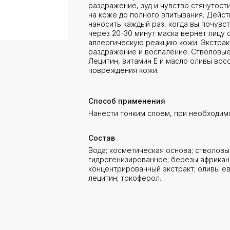
раздражение, зуд и чувство стянутост
на коже до полного впитывания. Дейс
наносить каждый раз, когда вы почув
через 20-30 минут маска вернет лицу с
аллергическую реакцию кожи. Экстрак
раздражение и воспаление. Стволовые
Лецитин, витамин Е и масло оливы во
повреждения кожи.
Способ применения
Нанести тонким слоем, при необходим
Состав
Вода; косметическая основа; стволовы
гидрогенизированное; березы африкан
концентрированный экстракт; оливы е
лецитин; токоферол.