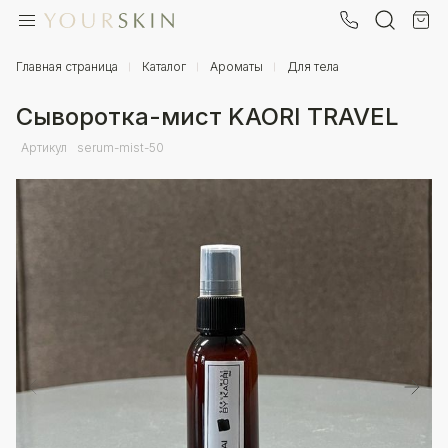
+7 (902) 257-10-88
Ваш город
Главная страница
Каталог
Ароматы
Для тела
0
Вы находитесь в городе
Москва
?
Сыворотка-мист KAORI TRAVEL
₽
Артикул
serum-mist-50
Да
Нет